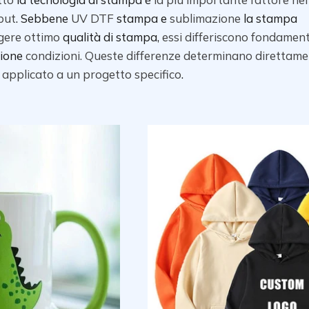
put
. Sebbene
UV
DTF
stampa e
sublimazione
la stampa
gere
ottimo
qualità di stampa,
essi
differiscono
fondamen
zione
condizioni. Queste differenze determinano direttam
applicato a un progetto specifico
.