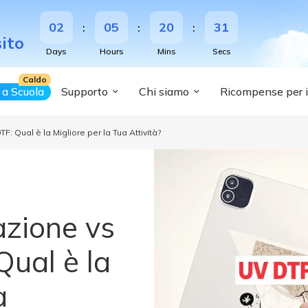
ore per la Tua Attività?
sito
o a Scuola
Supporto
Chi siamo
Ricompense per i 
 Qual è la Migliore per la Tua Attività?
zione vs
ual è la
a