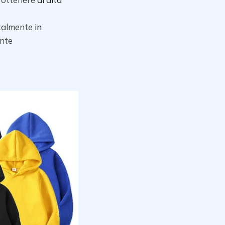
talmente
in
ente