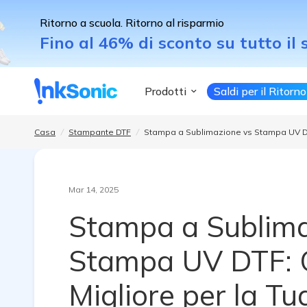
Ritorno a scuola. Ritorno al risparmio
Stampa a Sublimazione vs Stampa UV DTF: Qual è la Migli
Fino al 46% di sconto su tutto il 
Prodotti
Saldi per il Ritorn
Casa
/
Stampante DTF
/
Stampa a Sublimazione vs Stampa UV DTF:
Mar 14, 2025
Stampa a Sublima
Stampa UV DTF: Q
Migliore per la Tu