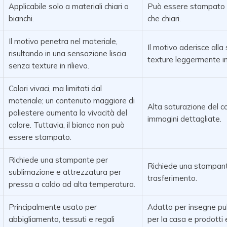
Applicabile solo a materiali chiari o
Può essere stampato si
bianchi.
che chiari.
Il motivo penetra nel materiale,
Il motivo aderisce alla
risultando in una sensazione liscia
texture leggermente in 
senza texture in rilievo.
Colori vivaci, ma limitati dal
materiale; un contenuto maggiore di
Alta saturazione del c
poliestere aumenta la vivacità del
immagini dettagliate.
colore. Tuttavia, il bianco non può
essere stampato.
Richiede una stampante per
Richiede una stampant
sublimazione e attrezzatura per
trasferimento.
pressa a caldo ad alta temperatura.
Principalmente usato per
Adatto per insegne pub
abbigliamento, tessuti e regali
per la casa e prodotti e