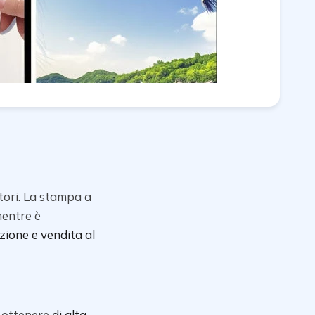
tori. La stampa a
mentre è
zione e vendita al
l ottenere
di alta